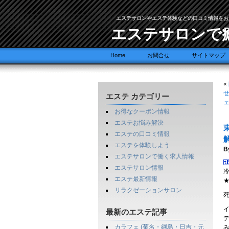
エステサロンやエステ体験などの口コミ情報をお
エステサロンで
Home
お問合せ
サイトマップ
«
エステ カテゴリー
ェ
お得なクーポン情報
エステお悩み解決
エステの口コミ情報
エステを体験しよう
B
エステサロンで働く求人情報
エステサロン情報
エステ最新情報
リラクゼーションサロン
最新のエステ記事
カラフェ (菊名・綱島・日吉・元