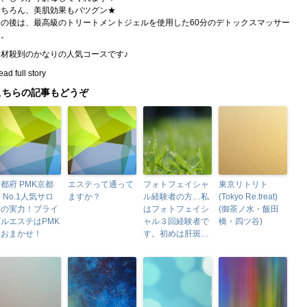
もちろん、美肌効果もバツグン★
その後は、最高級のトリートメントジェルを使用した60分のデトックスマッサー
ジ。
取材殺到のかなりの人気コースです♪
ad full story
こちらの記事もどうぞ
都府 PMK京都
エステって通って
フォトフェイシャ
東京リトリト
 No.1人気サロ
ますか？
ル経験者の方…私
(Tokyo Re.treat)
ンの実力！ブライ
はフォトフェイシ
(御茶ノ水・飯田
ルエステはPMK
ャル３回経験者で
橋・四ツ谷)
におまかせ！
す。初めは肝斑…