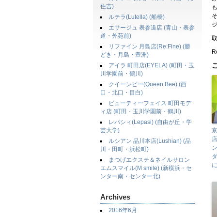
住吉)
ルテラ(Lutella) (船橋)
エサージュ 表参道店 (青山・表参
道・外苑前)
リファイン 月島店(Re:Fine) (勝
Re
どき・月島・豊洲)
アイラ 町田店(EYELA) (町田・玉
川学園前・鶴川)
クイーンビー(Queen Bee) (西
口・北口・目白)
ビューティーフェイス 町田モデ
ィ店 (町田・玉川学園前・鶴川)
レパシィ(Lepasi) (自由が丘・学
芸大学)
京
店
ルシアン 品川本店(Lushian) (品
川・田町・浜松町)
ダ
まつげエクステ＆ネイルサロン
エムスマイル(M smile) (新横浜・セ
ンター南・センター北)
Archives
2016年6月