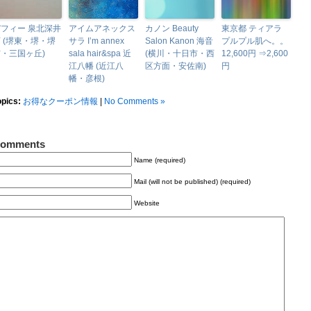
フィー 泉北深井
アイムアネックス
カノン Beauty
東京都 ティアラ
 (堺東・堺・堺
サラ I’m annex
Salon Kanon 海音
プルプル肌へ。。
・三国ヶ丘)
sala hair&spa 近
(横川・十日市・西
12,600円 ⇒2,600
江八幡 (近江八
区方面・安佐南)
円
幡・彦根)
opics:
お得なクーポン情報
|
No Comments »
omments
Name (required)
Mail (will not be published) (required)
Website