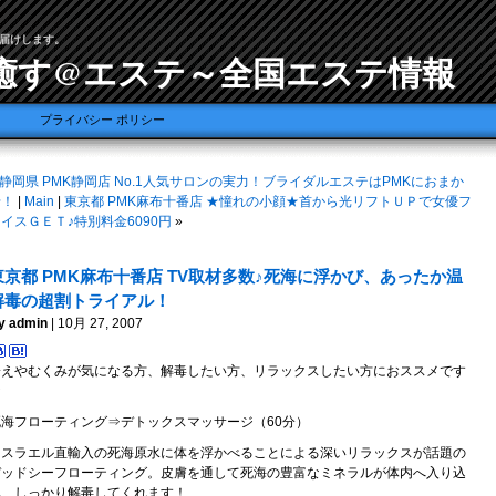
届けします。
癒す@エステ～全国エステ情報
プライバシー ポリシー
静岡県 PMK静岡店 No.1人気サロンの実力！ブライダルエステはPMKにおまか
せ！
|
Main
|
東京都 PMK麻布十番店 ★憧れの小顔★首から光リフトＵＰで女優フ
イスＧＥＴ♪特別料金6090円
»
東京都 PMK麻布十番店 TV取材多数♪死海に浮かび、あったか温
解毒の超割トライアル！
y admin
| 10月 27, 2007
冷えやむくみが気になる方、解毒したい方、リラックスしたい方におススメです
★
死海フローティング⇒デトックスマッサージ（60分）
イスラエル直輸入の死海原水に体を浮かべることによる深いリラックスが話題の
デッドシーフローティング。皮膚を通して死海の豊富なミネラルが体内へ入り込
み、しっかり解毒してくれます！