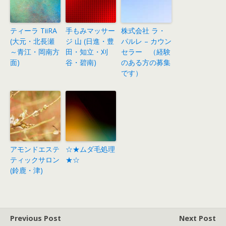
ティーラ TiiRA
手もみマッサー
株式会社 ラ・
(大元・北長瀬
ジ 山 (日進・豊
パルレ – カウン
～青江・岡南方
田・知立・刈
セラー （経験
面)
谷・碧南)
のある方の募集
です）
アモンドエステ
☆★ムダ毛処理
ティックサロン
★☆
(鈴鹿・津)
Previous Post
Next Post