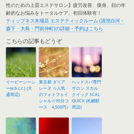
性のための上質エステサロン】疲労改善、痩身、顔の年
齢的なお悩みをトータルケア。初回体験有！
ティップネス木場店 エステティックルーム (清澄白河・
森下・大島・門前仲町)の詳細・予約はこちら
こちらの記事もどうぞ
イービーシーシ
東京都 ダリア
ヘッドスパ専門
ー(e.b.c.c.) (大
レーヌ ☆人気
サロン スカル
通周辺)
のフォトフェイ
クイック SCAL
シャル☆90分コ
QUICK (札幌駅
ース 4,500円♪
周辺)