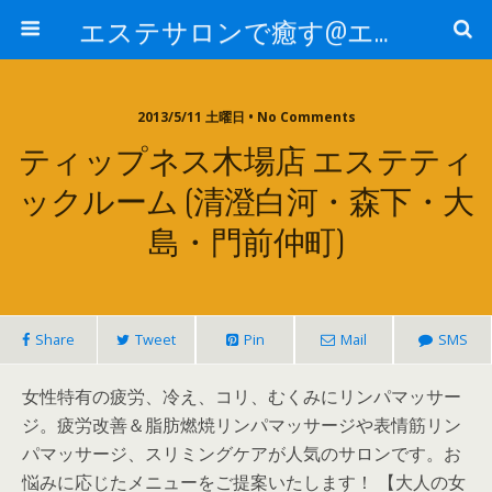
エステサロンで癒す@エステ～全国エステ情報
2013/5/11 土曜日 • No Comments
ティップネス木場店 エステティ
ックルーム (清澄白河・森下・大
島・門前仲町)
Share
Tweet
Pin
Mail
SMS
女性特有の疲労、冷え、コリ、むくみにリンパマッサー
ジ。疲労改善＆脂肪燃焼リンパマッサージや表情筋リン
パマッサージ、スリミングケアが人気のサロンです。お
悩みに応じたメニューをご提案いたします！ 【大人の女